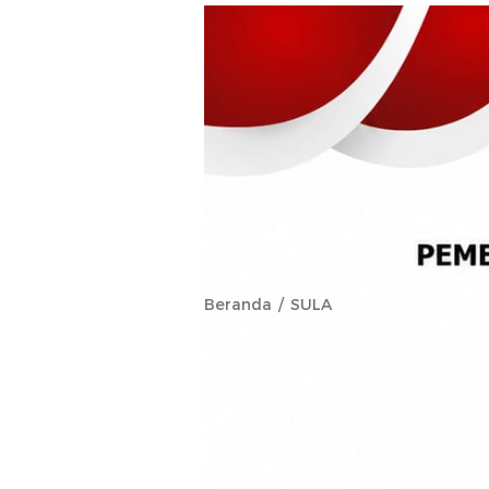
Beranda
SULA
Tanpa Rekom
Kades Waibog
Camat Sulab