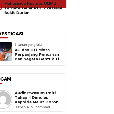
Mahasiswa Kesmas UMMU
0
Ternate Gelar PBL-2 di Desa
Bukit Durian
VESTIGASI
1 tahun yang lalu
AJI dan IJTI Minta
Perpanjang Pencarian
dan Segera Bentuk Tim
Investigasi Meledaknya
RIB Basarnas Ternate
AGAM
Audit Itwasum Polri
Tahap II Dimulai,
Kapolda Malut Dorong
Peningkatan Tata
Burhan A. Muhammad
Kelola Organisasi yang