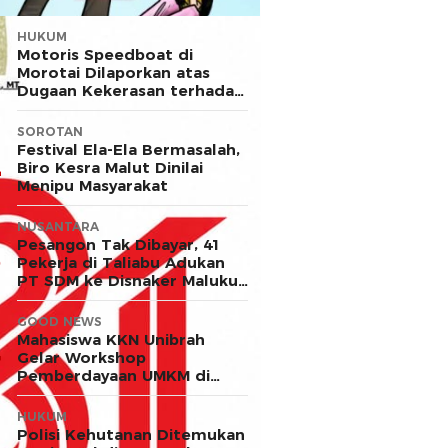
HUKUM
Motoris Speedboat di
Morotai Dilaporkan atas
Dugaan Kekerasan terhadap
Anak
SOROTAN
Festival Ela-Ela Bermasalah,
Biro Kesra Malut Dinilai
Menipu Masyarakat
NUSANTARA
Pesangon Tak Dibayar, 41
Pekerja di Taliabu Adukan
PT SDM ke Disnaker Maluku
Utara
GOOD NEWS
Mahasiswa KKN Unibrah
Gelar Workshop
Pemberdayaan UMKM di
Desa Ekor
HUKUM
Polisi Kehutanan Ditemukan