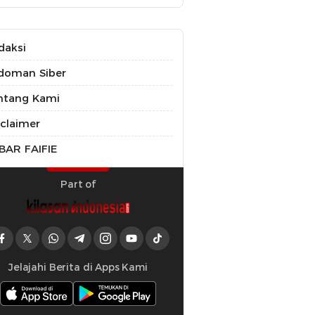
daksi
doman Siber
ntang Kami
sclaimer
BAR FAIFIE
Part of
Jelajahi Berita di Apps Kami