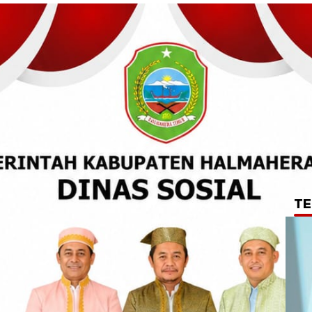
TE
endasi Camat, Pj
a Ganti Kadus I,
esi Tengah Angkat