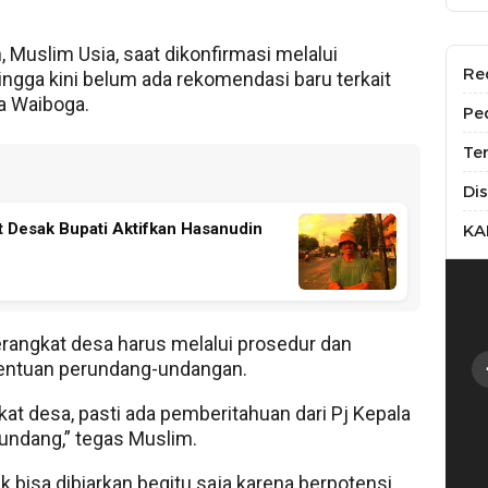
 Muslim Usia, saat dikonfirmasi melalui
Re
ga kini belum ada rekomendasi baru terkait
sa Waiboga.
Pe
Te
Di
t Desak Bupati Aktifkan Hasanudin
KA
erangkat desa harus melalui prosedur dan
tentuan perundang-undangan.
at desa, pasti ada pemberitahuan dari Pj Kepala
-undang,” tegas Muslim.
ak bisa dibiarkan begitu saja karena berpotensi