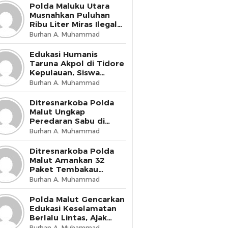
Presisi
Polda Maluku Utara
Musnahkan Puluhan
Ribu Liter Miras Ilegal
dan Bongkar Jaringan
Burhan A. Muhammad
Peredaran Senjata Api
Lintas Negara
Edukasi Humanis
Taruna Akpol di Tidore
Kepulauan, Siswa
Didorong Miliki Disiplin
Burhan A. Muhammad
dan Kemandirian
Ditresnarkoba Polda
Malut Ungkap
Peredaran Sabu di
Halmahera Tengah,
Burhan A. Muhammad
Satu Pengedar
Diamankan
Ditresnarkoba Polda
Malut Amankan 32
Paket Tembakau
Sintetis di Ternate
Burhan A. Muhammad
Utara
Polda Malut Gencarkan
Edukasi Keselamatan
Berlalu Lintas, Ajak
Masyarakat Wujudkan
Burhan A. Muhammad