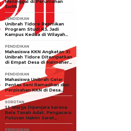
Meninggal di Perumahan
Sofifi
PENDIDIKAN
Unibrah Tidore Resmikan
Program Studi K3, Jadi
Kampus Kedua di Wilayah
LLDIKTI XII
PENDIDIKAN
Mahasiswa KKN Angkatan XI
Unibrah Tidore Ditempatkan
di Empat Desa di Halmahera
Timur
PENDIDIKAN
Mahasiswa Unibrah Gelar
Pentas Seni Ramadhan dan
Perpisahan KKN di Desa
Akejawi
SOROTAN
11 Warga Dipenjara karena
Bela Tanah Adat, Pengacara:
Putusan Hakim Sarat
Kejanggalan dan Abaikan
Keadilan
PENDIDIKAN