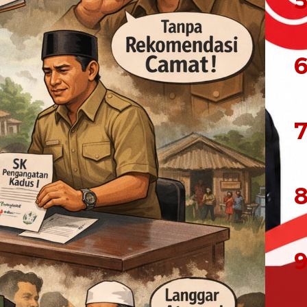
5
6
7
8
9