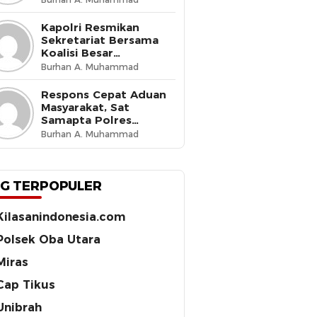
Budaya Tertib di Jalan
Kapolri Resmikan
Sekretariat Bersama
Koalisi Besar
Perjuangan Buruh
Burhan A. Muhammad
Indonesia, Tegaskan
Komitmen Lindungi
Respons Cepat Aduan
Hak Pekerja dan Jaga
Masyarakat, Sat
Iklim Investasi
Samapta Polres
Ternate Amankan 210
Burhan A. Muhammad
Botol Miras Cap Tikus
G TERPOPULER
Kilasanindonesia.com
Polsek Oba Utara
Miras
Cap Tikus
Unibrah