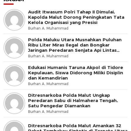
Audit Itwasum Polri Tahap II Dimulai,
Kapolda Malut Dorong Peningkatan Tata
Kelola Organisasi yang Presisi
Burhan A. Muhammad
Polda Maluku Utara Musnahkan Puluhan
Ribu Liter Miras Ilegal dan Bongkar
Jaringan Peredaran Senjata Api Lintas
Negara
Burhan A. Muhammad
Edukasi Humanis Taruna Akpol di Tidore
Kepulauan, Siswa Didorong Miliki Disiplin
dan Kemandirian
Burhan A. Muhammad
Ditresnarkoba Polda Malut Ungkap
Peredaran Sabu di Halmahera Tengah,
Satu Pengedar Diamankan
Burhan A. Muhammad
Ditresnarkoba Polda Malut Amankan 32
Paket Tembakau Sintetis di Ternate Utara