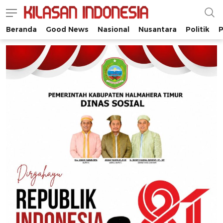
Beranda
Good News
Nasional
Nusantara
Politik
P
Kilasan Indonesia
Satu-satunya di Indonesia