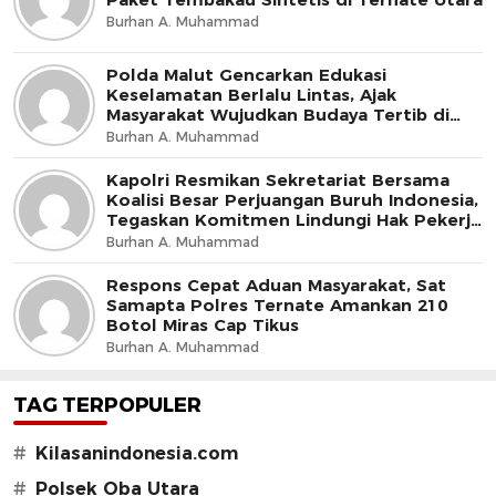
Burhan A. Muhammad
Polda Malut Gencarkan Edukasi
Keselamatan Berlalu Lintas, Ajak
Masyarakat Wujudkan Budaya Tertib di
Jalan
Burhan A. Muhammad
Kapolri Resmikan Sekretariat Bersama
Koalisi Besar Perjuangan Buruh Indonesia,
Tegaskan Komitmen Lindungi Hak Pekerja
dan Jaga Iklim Investasi
Burhan A. Muhammad
Respons Cepat Aduan Masyarakat, Sat
Samapta Polres Ternate Amankan 210
Botol Miras Cap Tikus
Burhan A. Muhammad
TAG TERPOPULER
#
Kilasanindonesia.com
#
Polsek Oba Utara