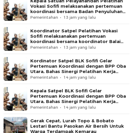
Kepala Satuan Pelayanandan Pelatihan
Vokasi Sofifi melaksanakan pertemuan
koordinasi bersama Badan Penyuluhan
Pertanian (BPP) Oba Utara
Pemerintahan
13 jam yang lalu
Koordinator Satpel Pelatihan Vokasi
Sofifi melaksanakan pertemuan
koordinasi bersama koordinator Balai
Penyuluhan Pertanian Oba Utara
Pemerintahan
13 jam yang lalu
Kordinator Satpel BLK Sofifi Gelar
Pertemuan Koordinasi dengan BPP Oba
Utara, Bahas Sinergi Pelatihan Kerja
Sektor Pertanian
Pemerintahan
14 jam yang lalu
Kepala Satpel BLK Sofifi Gelar
Pertemuan Koordinasi dengan BPP Oba
Utara, Bahas Sinergi Pelatihan Kerja
Sektor Pertanian
Pemerintahan
14 jam yang lalu
Gerak Cepat, Lurah Topo & Bobato
Lestari Bantu Pasokan Air Bersih Untuk
Warga Terdampak Kemarau