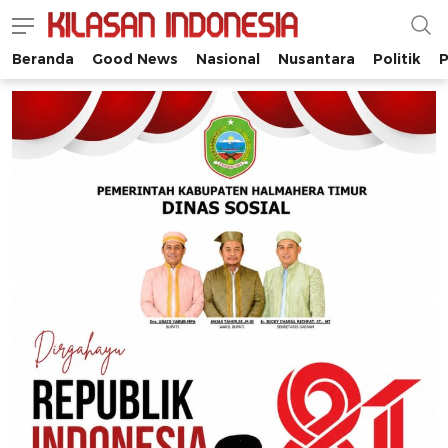
Beranda
Good News
Nasional
Nusantara
Politik
P
Kilasan Indonesia
Satu-satunya di Indonesia