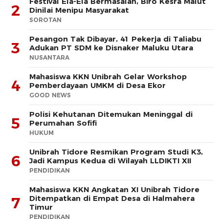
Festival Ela-Ela Bermasalah, Biro Kesra Malut
2
Dinilai Menipu Masyarakat
SOROTAN
Pesangon Tak Dibayar, 41 Pekerja di Taliabu
3
Adukan PT SDM ke Disnaker Maluku Utara
NUSANTARA
Mahasiswa KKN Unibrah Gelar Workshop
4
Pemberdayaan UMKM di Desa Ekor
GOOD NEWS
Polisi Kehutanan Ditemukan Meninggal di
5
Perumahan Sofifi
HUKUM
Unibrah Tidore Resmikan Program Studi K3,
6
Jadi Kampus Kedua di Wilayah LLDIKTI XII
PENDIDIKAN
Mahasiswa KKN Angkatan XI Unibrah Tidore
Ditempatkan di Empat Desa di Halmahera
7
Timur
PENDIDIKAN