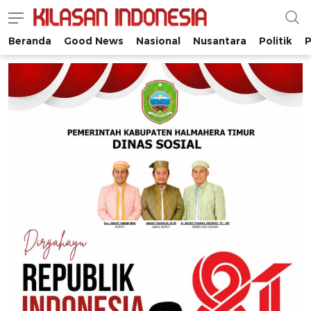
Beranda
Good News
Nasional
Nusantara
Politik
P
Kilasan Indonesia
Satu-satunya di Indonesia