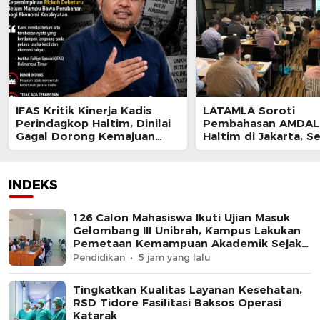
IFAS Kritik Kinerja Kadis
LATAMLA Soroti
Perindagkop Haltim, Dinilai
Pembahasan AMDAL 
Gagal Dorong Kemajuan
Haltim di Jakarta, S
UMKM dan Koperasi
Berpotensi Cacat P
dan Digugat
INDEKS
126 Calon Mahasiswa Ikuti Ujian Masuk
Gelombang III Unibrah, Kampus Lakukan
Pemetaan Kemampuan Akademik Sejak
Awal
Pendidikan
5 jam yang lalu
Tingkatkan Kualitas Layanan Kesehatan,
RSD Tidore Fasilitasi Baksos Operasi
Katarak