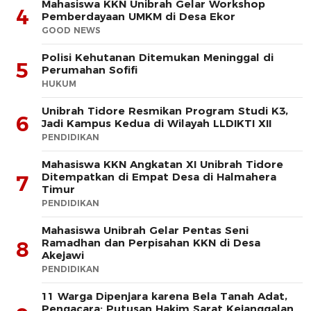
Mahasiswa KKN Unibrah Gelar Workshop
4
Pemberdayaan UMKM di Desa Ekor
GOOD NEWS
Polisi Kehutanan Ditemukan Meninggal di
5
Perumahan Sofifi
HUKUM
Unibrah Tidore Resmikan Program Studi K3,
6
Jadi Kampus Kedua di Wilayah LLDIKTI XII
PENDIDIKAN
Mahasiswa KKN Angkatan XI Unibrah Tidore
Ditempatkan di Empat Desa di Halmahera
7
Timur
PENDIDIKAN
Mahasiswa Unibrah Gelar Pentas Seni
Ramadhan dan Perpisahan KKN di Desa
8
Akejawi
PENDIDIKAN
11 Warga Dipenjara karena Bela Tanah Adat,
Pengacara: Putusan Hakim Sarat Kejanggalan