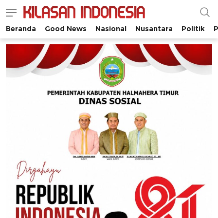
Beranda
Good News
Nasional
Nusantara
Politik
P
Kilasan Indonesia
Satu-satunya di Indonesia