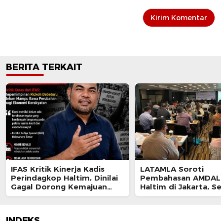
BERITA TERKAIT
IFAS Kritik Kinerja Kadis
LATAMLA Soroti
Perindagkop Haltim, Dinilai
Pembahasan AMDAL 
Gagal Dorong Kemajuan
Haltim di Jakarta, S
UMKM dan Koperasi
Berpotensi Cacat P
dan Digugat
INDEKS