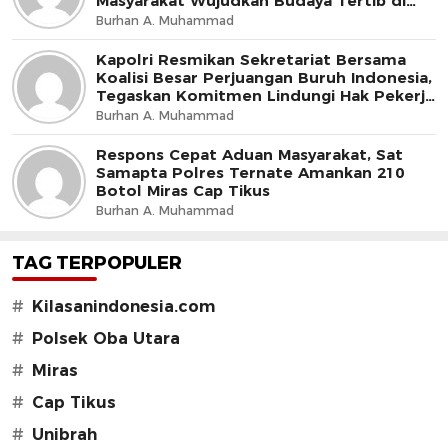
Masyarakat Wujudkan Budaya Tertib di
Jalan
Burhan A. Muhammad
Kapolri Resmikan Sekretariat Bersama
Koalisi Besar Perjuangan Buruh Indonesia,
Tegaskan Komitmen Lindungi Hak Pekerja
dan Jaga Iklim Investasi
Burhan A. Muhammad
Respons Cepat Aduan Masyarakat, Sat
Samapta Polres Ternate Amankan 210
Botol Miras Cap Tikus
Burhan A. Muhammad
TAG TERPOPULER
#
Kilasanindonesia.com
#
Polsek Oba Utara
#
Miras
#
Cap Tikus
#
Unibrah