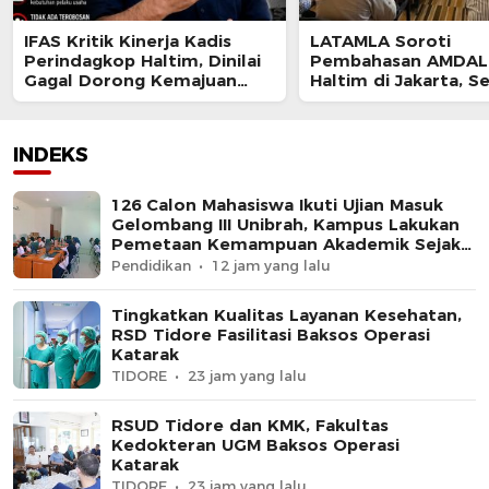
IFAS Kritik Kinerja Kadis
LATAMLA Soroti
Perindagkop Haltim, Dinilai
Pembahasan AMDAL 
Gagal Dorong Kemajuan
Haltim di Jakarta, S
UMKM dan Koperasi
Berpotensi Cacat P
dan Digugat
INDEKS
126 Calon Mahasiswa Ikuti Ujian Masuk
Gelombang III Unibrah, Kampus Lakukan
Pemetaan Kemampuan Akademik Sejak
Awal
Pendidikan
12 jam yang lalu
Tingkatkan Kualitas Layanan Kesehatan,
RSD Tidore Fasilitasi Baksos Operasi
Katarak
TIDORE
23 jam yang lalu
RSUD Tidore dan KMK, Fakultas
Kedokteran UGM Baksos Operasi
Katarak
TIDORE
23 jam yang lalu