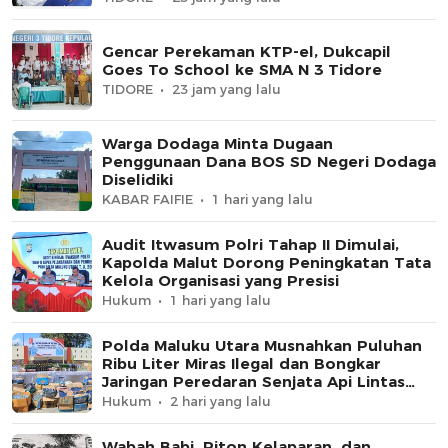
Gencar Perekaman KTP-el, Dukcapil
Goes To School ke SMA N 3 Tidore
TIDORE
23 jam yang lalu
Warga Dodaga Minta Dugaan
Penggunaan Dana BOS SD Negeri Dodaga
Diselidiki
KABAR FAIFIE
1 hari yang lalu
Audit Itwasum Polri Tahap II Dimulai,
Kapolda Malut Dorong Peningkatan Tata
Kelola Organisasi yang Presisi
Hukum
1 hari yang lalu
Polda Maluku Utara Musnahkan Puluhan
Ribu Liter Miras Ilegal dan Bongkar
Jaringan Peredaran Senjata Api Lintas
Negara
Hukum
2 hari yang lalu
Wabah Babi, Piton Kelaparan, dan