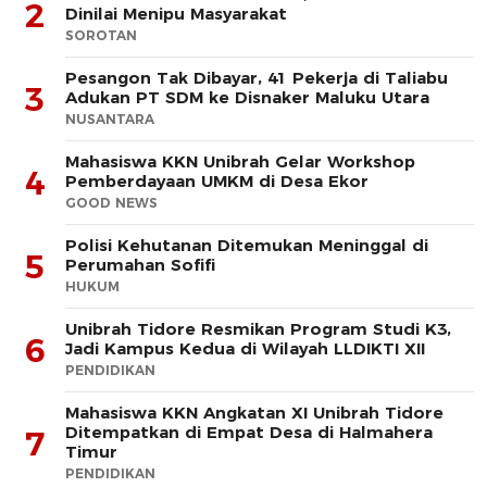
2
Dinilai Menipu Masyarakat
SOROTAN
Pesangon Tak Dibayar, 41 Pekerja di Taliabu
3
Adukan PT SDM ke Disnaker Maluku Utara
NUSANTARA
Mahasiswa KKN Unibrah Gelar Workshop
4
Pemberdayaan UMKM di Desa Ekor
GOOD NEWS
Polisi Kehutanan Ditemukan Meninggal di
5
Perumahan Sofifi
HUKUM
Unibrah Tidore Resmikan Program Studi K3,
6
Jadi Kampus Kedua di Wilayah LLDIKTI XII
PENDIDIKAN
Mahasiswa KKN Angkatan XI Unibrah Tidore
Ditempatkan di Empat Desa di Halmahera
7
Timur
PENDIDIKAN