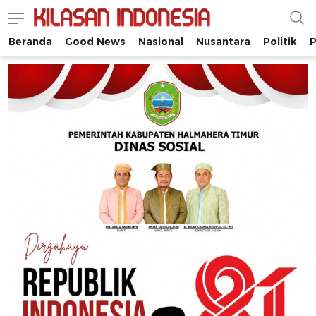
Beranda
Good News
Nasional
Nusantara
Politik
P
Kilasan Indonesia
Satu-satunya di Indonesia