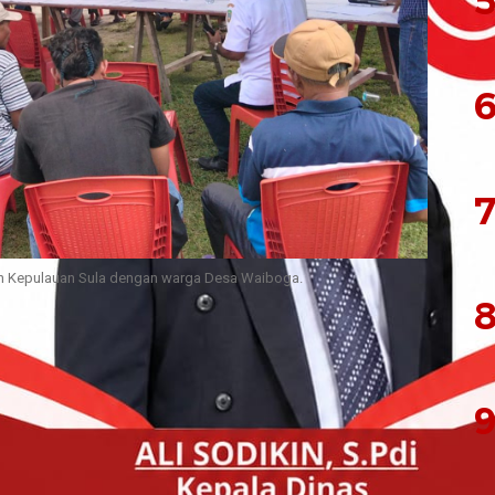
5
6
7
n Kepulauan Sula dengan warga Desa Waiboga.
8
an Desa (BPD) Waiboga menggelar rapat tindak
t yang tergabung dalam Front Pemuda Waiboga
rlangsung di lapangan bola Desa Waiboga,
9
paten Kepulauan Sula, Rabu (10/6/2026) pagi.
 oleh Camat Sulabesi Tengah, Muslim Usia, S.IP,
oga, Sadan Tidore, Kapolsek Sanana,