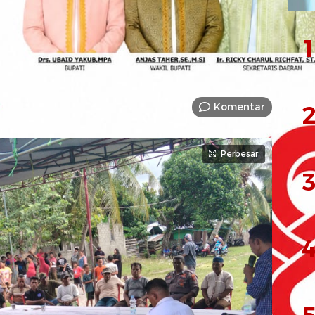
pin Desa
1
Komentar
2
Perbesar
3
4