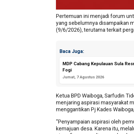
Bhabinkamtibmas, tokoh masyara
Pertemuan ini menjadi forum un
yang sebelumnya disampaikan mas
(9/6/2026), terutama terkait per
Baca Juga:
MDP Cabang Kepulauan Sula Resmi
Fogi
Jumat, 7 Agustus 2026
Ketua BPD Waiboga, Sarfudin Tid
menjaring aspirasi masyarakat me
menggantikan Pj Kades Waiboga
“Penyampaian aspirasi oleh pem
kemajuan desa. Karena itu, mela