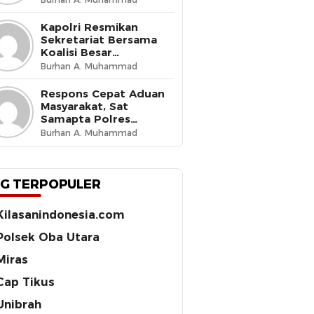
Budaya Tertib di Jalan
Kapolri Resmikan
Sekretariat Bersama
Koalisi Besar
Perjuangan Buruh
Burhan A. Muhammad
Indonesia, Tegaskan
Komitmen Lindungi
Respons Cepat Aduan
Hak Pekerja dan Jaga
Masyarakat, Sat
Iklim Investasi
Samapta Polres
Ternate Amankan 210
Burhan A. Muhammad
Botol Miras Cap Tikus
G TERPOPULER
Kilasanindonesia.com
Polsek Oba Utara
Miras
Cap Tikus
Unibrah