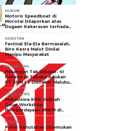
HUKUM
Motoris Speedboat di
Morotai Dilaporkan atas
Dugaan Kekerasan terhadap
Anak
SOROTAN
Festival Ela-Ela Bermasalah,
Biro Kesra Malut Dinilai
Menipu Masyarakat
NUSANTARA
Pesangon Tak Dibayar, 41
Pekerja di Taliabu Adukan
PT SDM ke Disnaker Maluku
Utara
GOOD NEWS
Mahasiswa KKN Unibrah
Gelar Workshop
Pemberdayaan UMKM di
Desa Ekor
HUKUM
Polisi Kehutanan Ditemukan