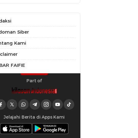
daksi
doman Siber
ntang Kami
sclaimer
BAR FAIFIE
Part of
Jelajahi Berita di Apps Kami