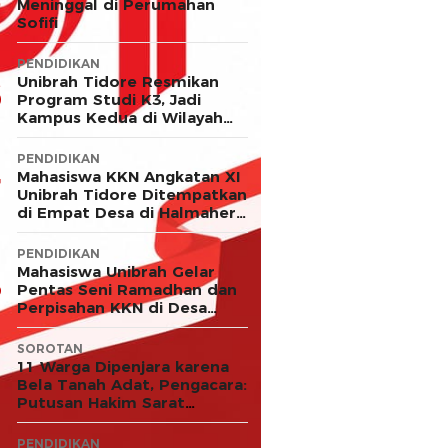
Meninggal di Perumahan
Sofifi
PENDIDIKAN
Unibrah Tidore Resmikan
Program Studi K3, Jadi
Kampus Kedua di Wilayah
LLDIKTI XII
PENDIDIKAN
Mahasiswa KKN Angkatan XI
Unibrah Tidore Ditempatkan
di Empat Desa di Halmahera
Timur
PENDIDIKAN
Mahasiswa Unibrah Gelar
Pentas Seni Ramadhan dan
Perpisahan KKN di Desa
Akejawi
SOROTAN
11 Warga Dipenjara karena
Bela Tanah Adat, Pengacara:
Putusan Hakim Sarat
Kejanggalan dan Abaikan
Keadilan
PENDIDIKAN