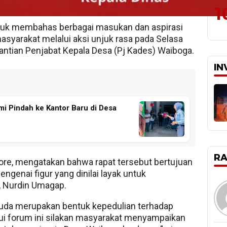
kat, serta para pemuda Desa Waiboga.
1
tuk membahas berbagai masukan dan aspirasi
yarakat melalui aksi unjuk rasa pada Selasa
gantian Penjabat Kepala Desa (Pj Kades) Waiboga.
IN
 Pindah ke Kantor Baru di Desa
R
ore, mengatakan bahwa rapat tersebut bertujuan
ngenai figur yang dinilai layak untuk
, Nurdin Umagap.
uda merupakan bentuk kepedulian terhadap
lui forum ini silakan masyarakat menyampaikan