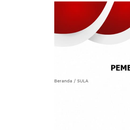
Beranda
SULA
Tindak Lanju
Warga Waibo
Usulkan Hasa