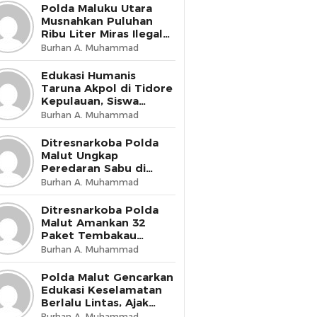
Presisi
Polda Maluku Utara
Musnahkan Puluhan
Ribu Liter Miras Ilegal
dan Bongkar Jaringan
Burhan A. Muhammad
Peredaran Senjata Api
Lintas Negara
Edukasi Humanis
Taruna Akpol di Tidore
Kepulauan, Siswa
Didorong Miliki Disiplin
Burhan A. Muhammad
dan Kemandirian
Ditresnarkoba Polda
Malut Ungkap
Peredaran Sabu di
Halmahera Tengah,
Burhan A. Muhammad
Satu Pengedar
Diamankan
Ditresnarkoba Polda
Malut Amankan 32
Paket Tembakau
Sintetis di Ternate
Burhan A. Muhammad
Utara
Polda Malut Gencarkan
Edukasi Keselamatan
Berlalu Lintas, Ajak
Masyarakat Wujudkan
Burhan A. Muhammad