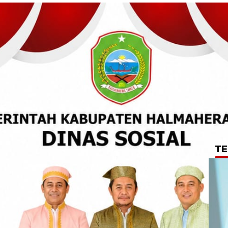
TE
ti Tuntutan Aksi,
ga Sepakat
nudin Tidore