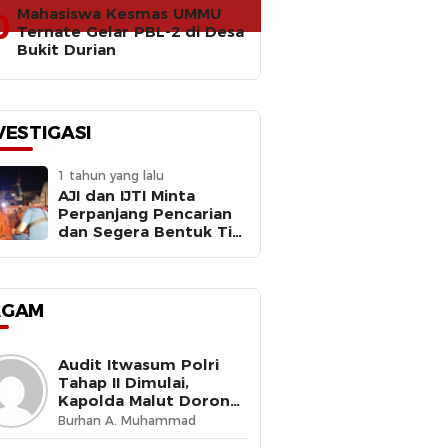
Mahasiswa Kesmas UMMU
0
Ternate Gelar PBL-2 di Desa
Bukit Durian
VESTIGASI
1 tahun yang lalu
AJI dan IJTI Minta
Perpanjang Pencarian
dan Segera Bentuk Tim
Investigasi Meledaknya
RIB Basarnas Ternate
AGAM
Audit Itwasum Polri
Tahap II Dimulai,
Kapolda Malut Dorong
Peningkatan Tata
Burhan A. Muhammad
Kelola Organisasi yang