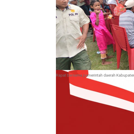
Rapat bersama pemerintah daerah Kabupate
SANANA
– Badan Permusyawarat
lanjut atas tuntutan masyaraka
Revolusi. Pertemuan tersebut be
Kecamatan Sulabesi Tengah, Kabu
Rapat tersebut dihadiri langsung
didampingi Sekretaris Desa Waib